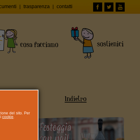
cumenti
|
trasparenza
|
contatti
Indietro
zione del sito. Per
ui
cookie
.