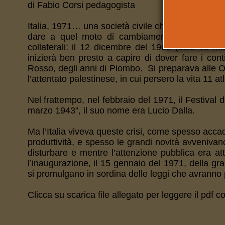
di Fabio Corsi pedagogista
Italia, 1971… una società civile che stava ancor
dare a quel moto di cambiamento culturale una 
collaterali: il 12 dicembre del 1969 (solo 13 m
inizierà ben presto a capire di dover fare i con
Rosso, degli anni di Piombo. Si preparava alle Oli
l’attentato palestinese, in cui persero la vita 11 atle
Nel frattempo, nel febbraio del 1971, il Festiv
marzo 1943”, il suo nome era Lucio Dalla.
Ma l’Italia viveva queste crisi, come spesso accad
produttività, e spesso le grandi novità avvenivan
disturbare e mentre l’attenzione pubblica era att
l’inaugurazione, il 15 gennaio del 1971, della gran
si promulgano in sordina delle leggi che avranno 
Clicca su scarica file allegato per leggere il pdf 