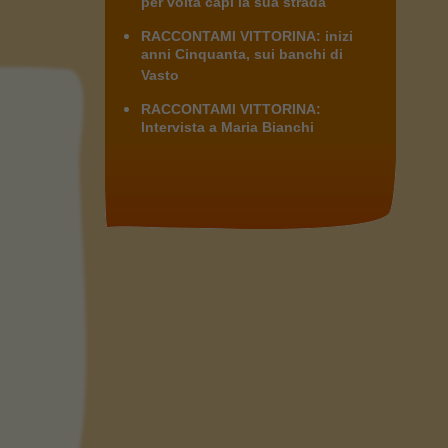
per volta capì la sua strada
RACCONTAMI VITTORINA: inizi
anni Cinquanta, sui banchi di
Vasto
RACCONTAMI VITTORINA:
Intervista a Maria Bianchi