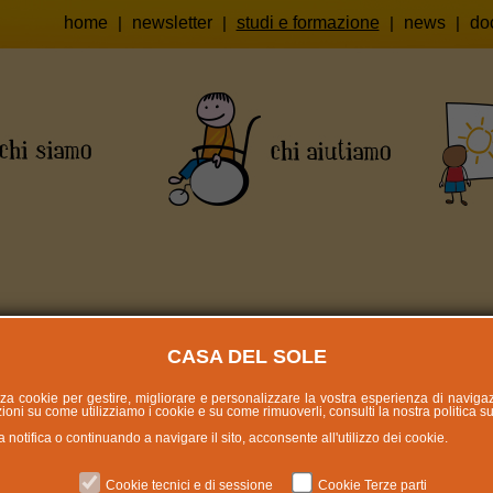
home
|
newsletter
|
studi e formazione
|
news
|
do
VOLUZIONE PEDAGOGICA
CASA DEL SOLE
lizza cookie per gestire, migliorare e personalizzare la vostra esperienza di naviga
oni su come utilizziamo i cookie e su come rimuoverli, consulti la nostra politica s
otifica o continuando a navigare il sito, acconsente all'utilizzo dei cookie.
l 1971 a oggi
Cookie tecnici e di sessione
Cookie Terze parti