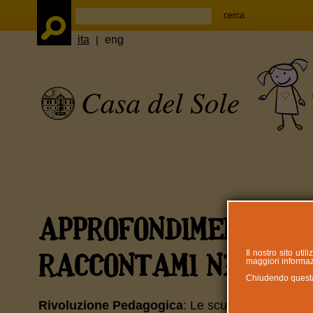
ita
|
eng
APPROFONDIMENTO RI
Il nostro sito uti
RACCONTAMI N75
maggiori informazi
Chiudendo questa n
Rivoluzione Pedagogica
: Le scuole speciali da