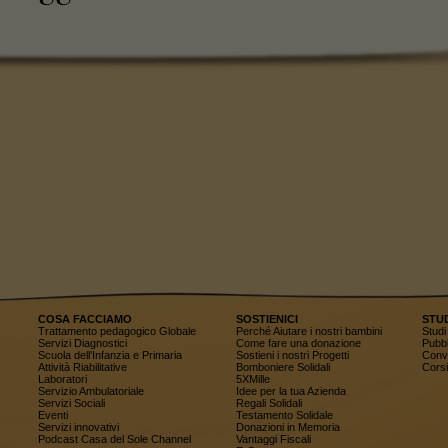
COSA FACCIAMO
SOSTIENICI
STU
Trattamento pedagogico Globale
Perché Aiutare i nostri bambini
Studi 
Servizi Diagnostici
Come fare una donazione
Pubbl
Scuola dell'Infanzia e Primaria
Sostieni i nostri Progetti
Conv
Attività Riabilitative
Bomboniere Solidali
Corsi
Laboratori
5XMille
Servizio Ambulatoriale
Idee per la tua Azienda
Servizi Sociali
Regali Solidali
Eventi
Testamento Solidale
Servizi innovativi
Donazioni in Memoria
Podcast Casa del Sole Channel
Vantaggi Fiscali