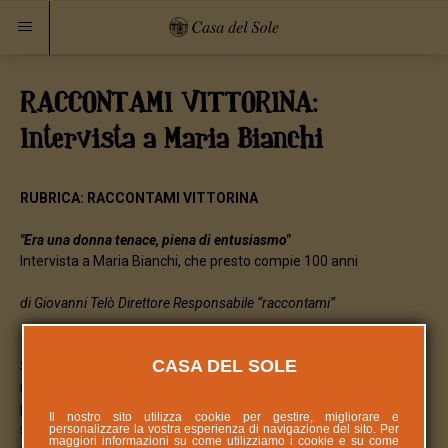
RACCONTAMI VITTORINA:
Intervista a Maria Bianchi
RUBRICA: RACCONTAMI VITTORINA
"Era una donna tenace, piena di entusiasmo"
Intervista a Maria Bianchi, che presto compie 100 anni
di Giovanni Telò Direttore Responsabile “raccontami”
CASA DEL SOLE
Spegnerà cento candeline il prossimo 22 dicembre. Saranno in
molti a festeggiarla, in particolare a San Benedetto Po, suo
paese natale, dove tuttora vive. Maria Bianchi ci accoglie nella
Il nostro sito utilizza cookie per gestire, migliorare e
sua casa e i suoi ricordi è come se si rincorressero: vanno dal
personalizzare la vostra esperienza di navigazione del sito. Per
maggiori informazioni su come utilizziamo i cookie e su come