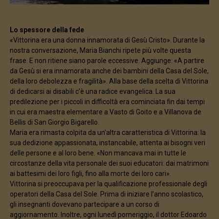
Lo spessore della fede
«Vittorina era una donna innamorata di Gesù Cristo». Durante la
nostra conversazione, Maria Bianchi ripete più volte questa
frase. E non ritiene siano parole eccessive. Aggiunge: «A partire
da Gesù si era innamorata anche dei bambini della Casa del Sole,
della loro debolezza e fragilità». Alla base della scelta di Vittorina
di dedicarsi ai disabili c’è una radice evangelica. La sua
predilezione per i piccoli in difficoltà era cominciata fin dai tempi
in cui era maestra elementare a Vasto di Goito e a Villanova de
Bellis di San Giorgio Bigarello.
Maria era rimasta colpita da un'altra caratteristica di Vittorina: la
sua dedizione appassionata, instancabile, attenta ai bisogni veri
delle persone e al loro bene. «Non mancava mai in tutte le
circostanze della vita personale dei suoi educatori: dai matrimoni
ai battesimi dei loro figli, fino alla morte dei loro cari».
Vittorina si preoccupava per la qualificazione professionale degli
operatori della Casa del Sole. Prima di iniziare l’anno scolastico,
gli insegnanti dovevano partecipare a un corso di
aggiornamento. Inoltre, ogni lunedì pomeriggio, il dottor Edoardo