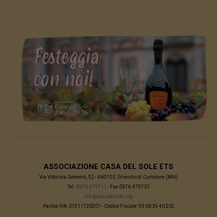
ASSOCIAZIONE CASA DEL SOLE ETS
Via Vittorina Gementi, 52 - 46010 S. Silvestro di Curtatone (MN)
Tel.
0376.479711
- Fax 0376.479735
info@casadelsole.org
Partita IVA: 01511720201 - Codice Fiscale: 93 00 35 40 205