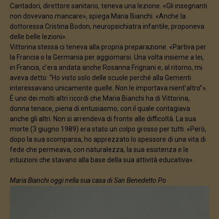
Cantadori, direttore sanitario, teneva una lezione. «Gli insegnanti
non dovevano mancare», spiega Maria Bianchi. «Anche la
dottoressa Cristina Bodon, neuropsichiatra infantile, proponeva
delle belle lezioni».
Vittorina stessa ci teneva alla propria preparazione. «Partiva per
la Francia o la Germania per aggiornarsi. Una volta insieme a lei,
in Francia, c’era andata anche Rosanna Frignani e, al ritorno, mi
aveva detto: “Ho visto solo delle scuole perché alla Gementi
interessavano unicamente quelle. Non le importava nient’altro”».
È uno dei molti altri ricordi che Maria Bianchi ha di Vittorina,
donna tenace, piena di entusiasmo, con il quale contagiava
anche gli altri. Non si arrendeva di fronte alle difficoltà. La sua
morte (3 giugno 1989) era stato un colpo grosso per tutti. «Però,
dopo la sua scomparsa, ho apprezzato lo spessore di una vita di
fede che permeava, con naturalezza, la sua esistenza e le
intuizioni che stavano alla base della sua attività educativa».
Maria Bianchi oggi nella sua casa di San Benedetto Po