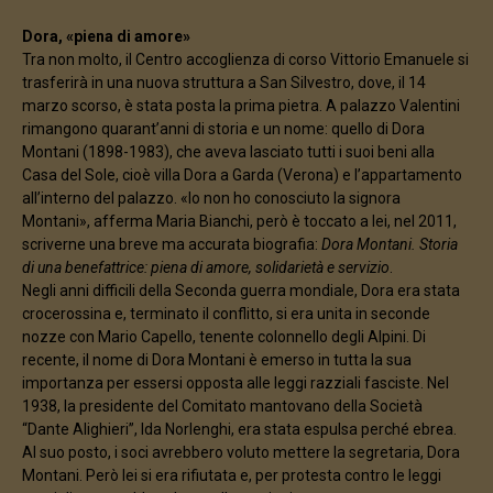
Dora, «piena di amore»
Tra non molto, il Centro accoglienza di corso Vittorio Emanuele si
trasferirà in una nuova struttura a San Silvestro, dove, il 14
marzo scorso, è stata posta la prima pietra. A palazzo Valentini
rimangono quarant’anni di storia e un nome: quello di Dora
Montani (1898-1983), che aveva lasciato tutti i suoi beni alla
Casa del Sole, cioè villa Dora a Garda (Verona) e l’appartamento
all’interno del palazzo. «Io non ho conosciuto la signora
Montani», afferma Maria Bianchi, però è toccato a lei, nel 2011,
scriverne una breve ma accurata biografia:
Dora Montani. Storia
di una benefattrice: piena di amore, solidarietà e servizio
.
Negli anni difficili della Seconda guerra mondiale, Dora era stata
crocerossina e, terminato il conflitto, si era unita in seconde
nozze con Mario Capello, tenente colonnello degli Alpini. Di
recente, il nome di Dora Montani è emerso in tutta la sua
importanza per essersi opposta alle leggi razziali fasciste. Nel
1938, la presidente del Comitato mantovano della Società
“Dante Alighieri”, Ida Norlenghi, era stata espulsa perché ebrea.
Al suo posto, i soci avrebbero voluto mettere la segretaria, Dora
Montani. Però lei si era rifiutata e, per protesta contro le leggi