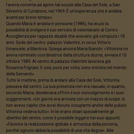
l’aveva convinta ad aprire tali scuole alla Casa del Sole, a San
Silvestro di Curtatone, nel 1969. È un’esperienza che è andata
avanti per breve tempo».
Quando Maria è andata in pensione (1986), ha avuto la
possibilità di svolgere il suo servizio di volontariato al Centro
Accoglienza per ragazze disabili che avevano già compiuto i 18
anni. Sede del centro: palazzo Valentini, in corso Vittorio
Emanuele, a Mantova. Spiega ancora Maria Bianchi: «Vittorina mi
aveva nominato coordinatrice della struttura diurna, avviata il 10
ottobre 1983. Al centro di palazzo Valentini lavorava già
Rosanna Frignani. E così, poco per volta, sono entrata nel mondo
della Gementi».
Tutte le mattine, prima di andare alla Casa del Sole, Vittorina
passava dal centro. La sua presenza non era casuale, in quanto,
secondo Maria, desiderava offrire il suo coinvolgimento e i suoi
suggerimenti. «Un giorno era arrivata con un mazzo di scope. Io
non avevo capito che avrei dovuto occuparmi anche delle pulizie.
Vittorina vedeva tutto». In lei erano chiari specialmente gli
obiettivi del centro, come è possibile leggere nei suoi appunti:
«Favorire la realizzazione globale e armonica della persona,
perché ognuno abbia la possibilità di una vita degna». Alle